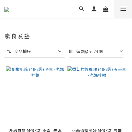
素食煮藝
商品排序
每頁顯示 24 個
胡椒麻醬 (4份/袋) 全素 -老媽
香菇炸醬風味 (4份/袋) 五辛