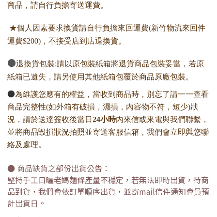
商品，請自行負擔寄送運費。
★個人因素要求換貨請自行負擔來回運費(新竹物流來回件
運費$200)，不接受店到店退換貨。
●
退換貨包裝:請以原包裝紙箱將退貨商品包裝妥當，若原
紙箱已遺失，請另使用其他紙箱包覆於商品原廠包裝。
●
為維護您應有的權益，當收到商品時，別忘了請一一查看
商品完整性(如外箱有破損，濕損，內容物不符，短少)狀
況，請於送達簽收後當日
24小時
內來信或來電與我們聯繫，
並將商品毀損狀況拍照並寄送客服信箱，我們會立即與您聯
絡及處理。
● 商品缺貨之部份出貨公告：
堅持手工日曬老媽麵條產量不穩定，若無法即時出貨，待商
品到貨，我們會依訂單順序出貨，並寄mail信件通知會員預
計出貨日。