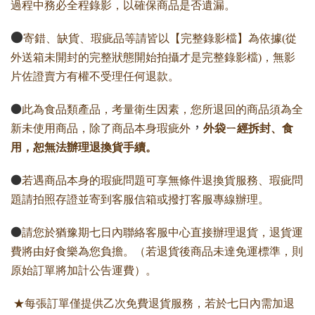
過程中務必全程錄影，以確保商品是否遺漏。
●
寄錯、缺貨、瑕疵品等請皆以【完整錄影檔】為依據(從
外送箱未開封的完整狀態開始拍攝才是完整錄影檔)，無影
片佐證賣方有權不受理任何退款。
●
此為食品類產品，考量衛生因素，您所退回的商品須為全
，
新未使用商品，除了商品本身瑕疵外
外袋ㄧ經拆封、食
用，恕無法辦理退換貨手續。
●
若遇商品本身的瑕疵問題可享無條件退換貨服務、瑕疵問
題請拍照存證並寄到客服信箱或撥打客服專線辦理。
●
請您於猶豫期七日內聯絡客服中心直接辦理退貨，退貨運
費將由好食樂為您負擔。（若退貨後商品未達免運標準，則
原始訂單將加計公告運費）。
★每張訂單僅提供乙次免費退貨服務，若於七日內需加退