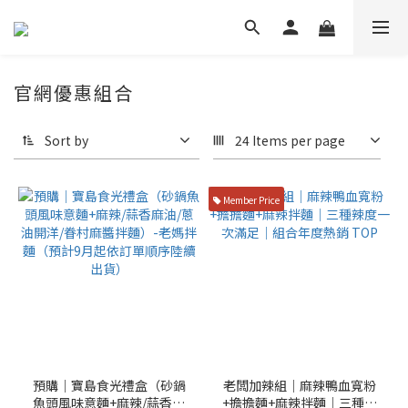
官網優惠組合
Sort by
24 Items per page
Member Price
預購｜寶島食光禮盒（砂鍋
老闆加辣組｜麻辣鴨血寬粉
魚頭風味意麵+麻辣/蒜香麻
+擔擔麵+麻辣拌麵｜三種辣