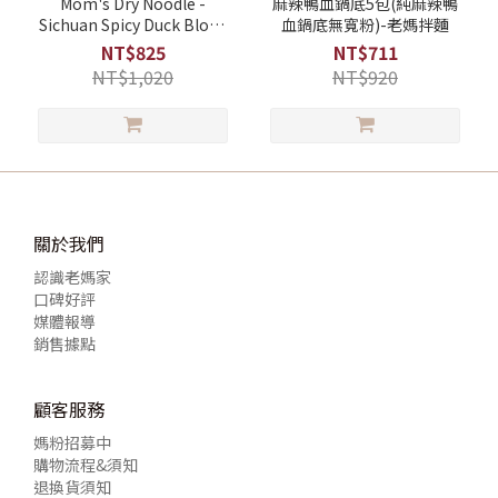
Mom's Dry Noodle -
麻辣鴨血鍋底5包(純麻辣鴨
Sichuan Spicy Duck Blood
血鍋底無寬粉)-老媽拌麵
Bean Vermicelli 5pack
NT$825
NT$711
NT$1,020
NT$920
關於我們
認識老媽家
口碑好評
媒體報導
銷售據點
顧客服務
媽粉招募中
購物流程&須知
退換貨須知