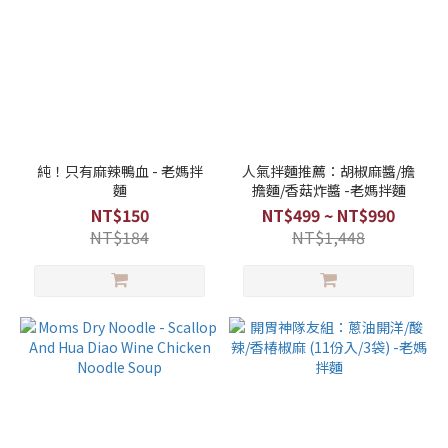
純！只有麻辣鴨血 - 老媽拌
人氣拌麵推薦：胡椒麻醬/擔
麵
擔麵/香菇炸醬 -老媽拌麵
NT$150
NT$499 ~ NT$990
NT$184
NT$1,448