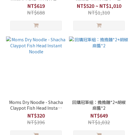
油/蔥油開洋/眷村麻醬拌
度一次滿足｜組合年度熱銷
NT$619
NT$520 ~ NT$1,010
麵）-老媽拌麵（預計9月起
TOP
NT$688
NT$1,310
依訂單順序陸續出貨）
Moms Dry Noodle - Shacha
回購冠軍組：擔擔麵*2+胡椒
Claypot Fish Head Instant
麻醬*2
Noodle
NT$320
NT$649
NT$396
NT$1,032