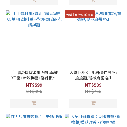
預購｜預計5月底到貨
手工醬料組3罐組-椒麻海鮮
人氣TOP3：麻辣鴨血寬粉/
XO醬+麻辣拌醬+香辣椒麻
擔擔麵/胡椒麻醬 各1
油-老媽拌麵
NT$599
NT$539
NT$806
NT$715