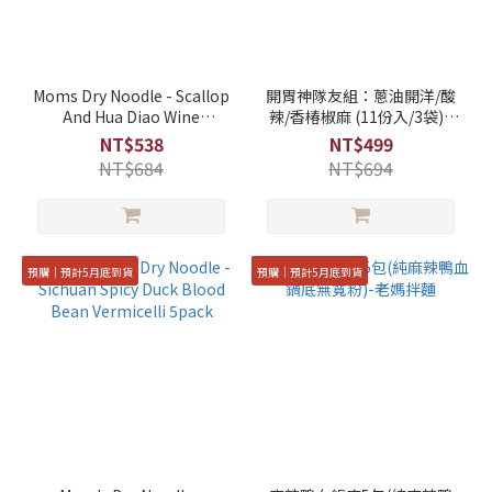
Moms Dry Noodle - Scallop
開胃神隊友組：蔥油開洋/酸
And Hua Diao Wine
辣/香椿椒麻 (11份入/3袋) -
Chicken Noodle Soup
老媽拌麵
NT$538
NT$499
NT$684
NT$694
預購｜預計5月底到貨
預購｜預計5月底到貨