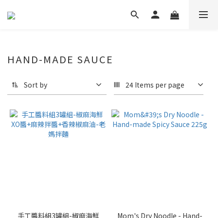
HAND-MADE SAUCE
Sort by
24 Items per page
手工醬料組3罐組-椒麻海鮮
Mom's Dry Noodle - Hand-