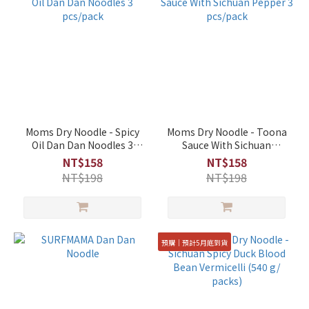
Moms Dry Noodle - Spicy
Moms Dry Noodle - Toona
Oil Dan Dan Noodles 3
Sauce With Sichuan
pcs/pack
Pepper 3 pcs/pack
NT$158
NT$158
NT$198
NT$198
預購｜預計5月底到貨