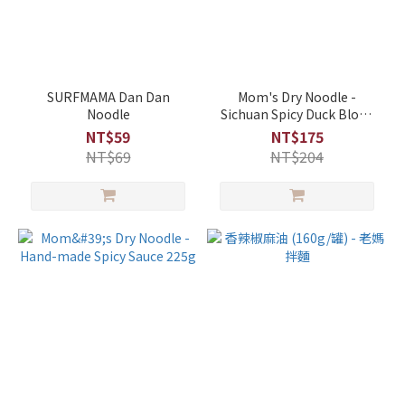
SURFMAMA Dan Dan
Mom's Dry Noodle -
Noodle
Sichuan Spicy Duck Blood
Bean Vermicelli (540 g/
NT$59
NT$175
packs)
NT$69
NT$204