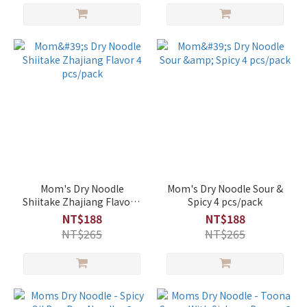
Mom's Dry Noodle
Mom's Dry Noodle Sour &
Shiitake Zhajiang Flavor 4
Spicy 4 pcs/pack
pcs/pack
NT$188
NT$188
NT$265
NT$265