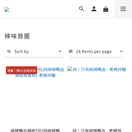
辣味首選
Sort by
24 Items per page
預購｜預計5月底到貨
麻辣鴨血鍋底5包(純麻辣鴨
純！只有麻辣鴨血 - 老媽拌