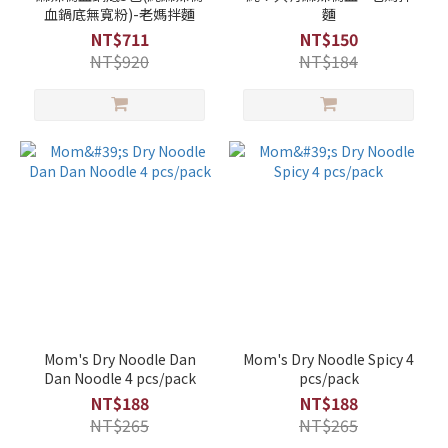
血鍋底無寬粉)-老媽拌麵
麵
NT$711
NT$150
NT$920
NT$184
Mom's Dry Noodle Dan
Mom's Dry Noodle Spicy 4
Dan Noodle 4 pcs/pack
pcs/pack
NT$188
NT$188
NT$265
NT$265