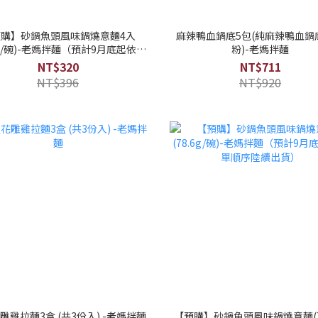
購】砂鍋魚頭風味鍋燒意麵4入
麻辣鴨血鍋底5包(純麻辣鴨血鍋
.6g/碗)-老媽拌麵（預計9月底起依訂
粉)-老媽拌麵
單順序陸續出貨）
NT$320
NT$711
NT$396
NT$920
雕雞拉麵3盒 (共3份入) -老媽拌麵
【預購】砂鍋魚頭風味鍋燒意麵(78