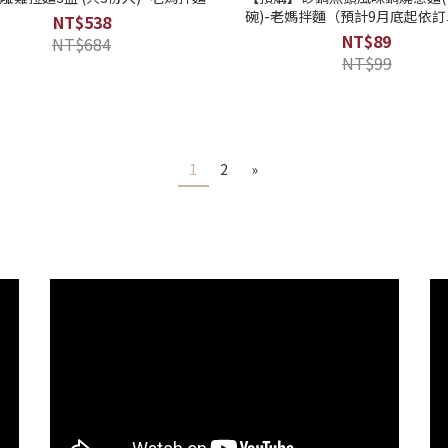
碗)-老媽拌麵（預計9月底起依
NT$538
陸續出貨）
NT$89
NT$684
NT$99
1
2
»