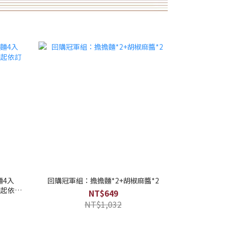
麵4入
回購冠軍組：擔擔麵*2+胡椒麻醬*2
底起依訂
NT$649
NT$1,032