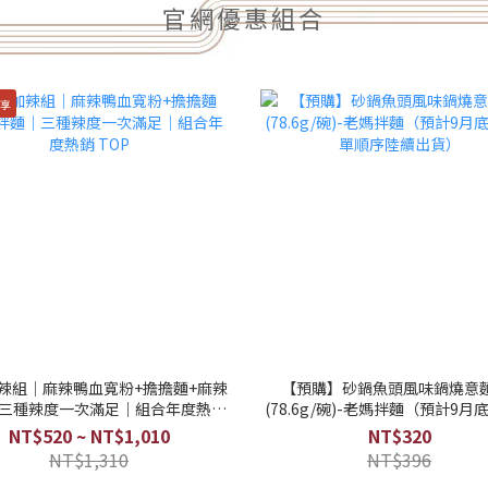
官網優惠組合
享
辣組｜麻辣鴨血寬粉+擔擔麵+麻辣
【預購】砂鍋魚頭風味鍋燒意
三種辣度一次滿足｜組合年度熱銷
(78.6g/碗)-老媽拌麵（預計9月
TOP
單順序陸續出貨）
NT$520 ~ NT$1,010
NT$320
NT$1,310
NT$396