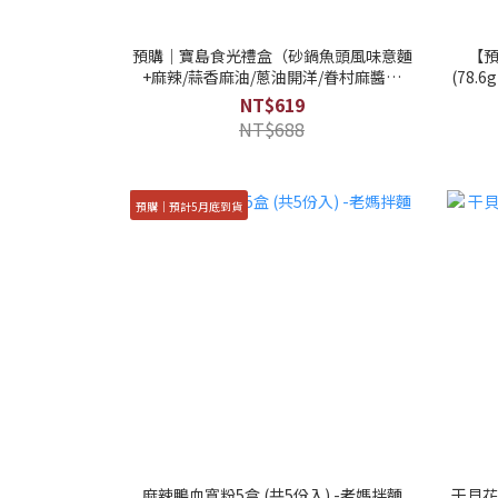
預購｜寶島食光禮盒（砂鍋魚頭風味意麵
【預
+麻辣/蒜香麻油/蔥油開洋/眷村麻醬拌
(78
麵）-老媽拌麵（預計9月起依訂單順序陸
NT$619
續出貨）
NT$688
預購｜預計5月底到貨
麻辣鴨血寬粉5盒 (共5份入) -老媽拌麵
干貝花