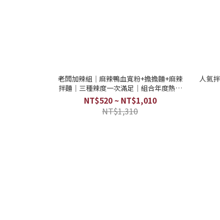
老闆加辣組｜麻辣鴨血寬粉+擔擔麵+麻辣
人氣拌
拌麵｜三種辣度一次滿足｜組合年度熱銷
TOP
NT$520 ~ NT$1,010
NT$1,310