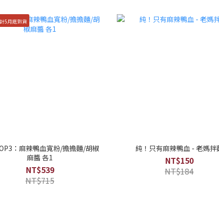
計5月底到貨
OP3：麻辣鴨血寬粉/擔擔麵/胡椒
純！只有麻辣鴨血 - 老媽拌
麻醬 各1
NT$150
NT$539
NT$184
NT$715