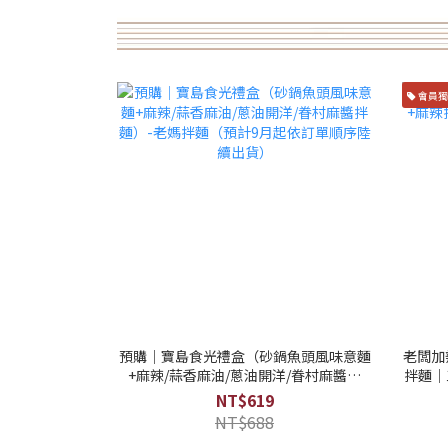
會員獨
預購｜寶島食光禮盒（砂鍋魚頭風味意麵
老闆加
+麻辣/蒜香麻油/蔥油開洋/眷村麻醬拌
拌麵｜
麵）-老媽拌麵（預計9月起依訂單順序陸
NT$619
續出貨）
NT$688