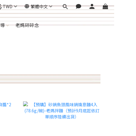
$
TWD
繁體中文
報導
老媽碎碎念