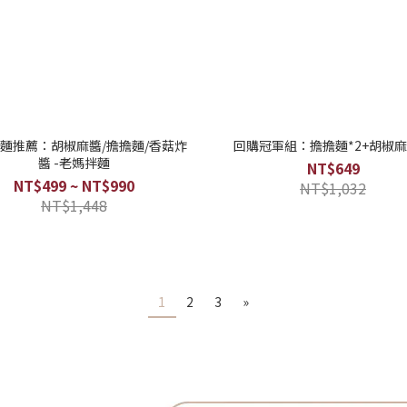
麵推薦：胡椒麻醬/擔擔麵/香菇炸
回購冠軍組：擔擔麵*2+胡椒麻
醬 -老媽拌麵
NT$649
NT$499 ~ NT$990
NT$1,032
NT$1,448
1
2
3
»