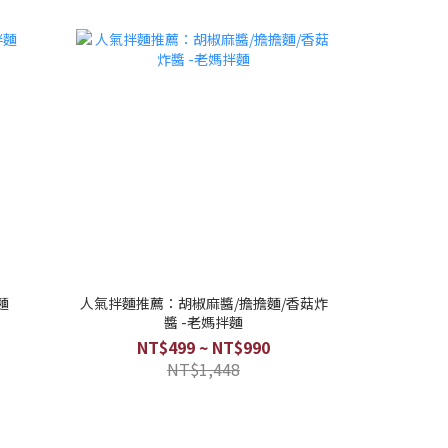
麵
人氣拌麵推薦：胡椒麻醬/擔擔麵/香菇炸
醬 -老媽拌麵
NT$499 ~ NT$990
NT$1,448