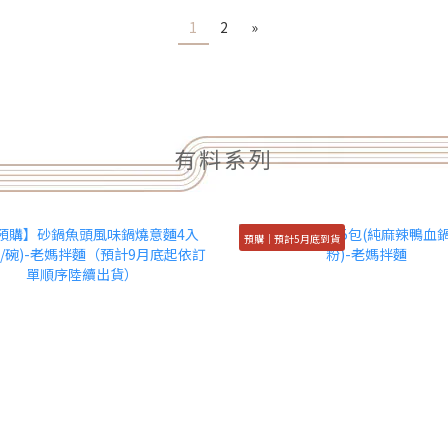
1
2
»
有料系列
預購｜預計5月底到貨