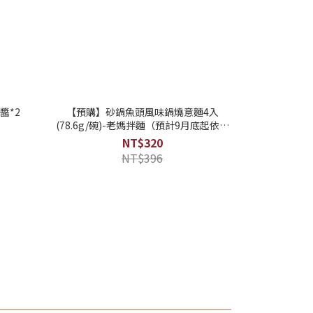
醬*2
【預購】砂鍋魚頭風味鍋燒意麵4入
(78.6g/碗)-老媽拌麵（預計9月底起依訂
單順序陸續出貨）
NT$320
NT$396