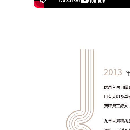
2013
選用台南日曬
自有央廚及具
費時費工熬煮
九年來累積銷