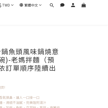
$
TWD
繁體中文
立即購買
砂鍋魚頭風味鍋燒意
g/碗)-老媽拌麵（預
起依訂單順序陸續出
煲!
，香氣撲鼻，讓人一口接一口
意麵，滑順不油膩，完美吸附湯汁
工藝，芝麻、魚乾、百草粉、蔥蒜、南薑焙