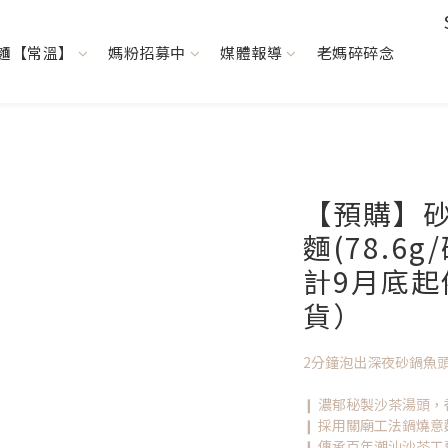
麵【常溫】
媽粉招募中
媒體報導
老媽碎碎念
【預購】
麵(78.6
計9月底
貨）
2分鐘泡出深夜砂鍋魚頭
❙ 濃郁秘製沙茶湯頭
❙ 採用關廟工法鍋燒
❙ 傳承百年潮汕沙茶