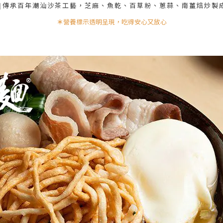
傳承百年潮汕沙茶工藝，芝麻、魚乾、百草粉、蔥蒜、南薑焙炒製
❙
＊
營養標示透明呈現，吃得安心又放心