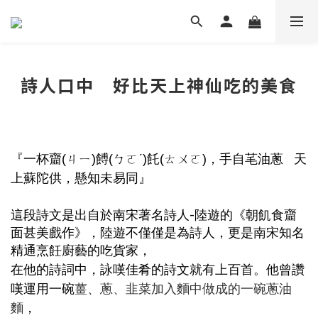
詩人口中 好比天上神仙吃的美食
『
一杯齏
(
ㄐㄧ
)
餺
(
ㄅㄛ
ˊ)
飥
(
ㄊㄨㄛ
)
，手自芼油蔥
天
上蘇陀供，懸知未易同
』
-
這段詩文是出自於南宋著名詩人
陸遊的《朝飢食齏
面甚美戲作》，陸遊不僅僅是為詩人，更是南宋知名
精通烹飪廚藝的吃貨家，
在他的詩詞中，詠嘆佳肴的詩文就有上百首。
他曾讚
嘆運用一碗
薑、蔥、韭菜加入麵中做成的一碗蔥油
麵
，