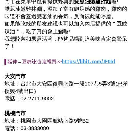
雙蔥油嫩雞拌麵
門市在菜單中也有提供經典的
喔!
雙蔥油嫩雞拌麵，添加了富有飽足感的雞肉，雞肉的
味道不會蓋過雙蔥油的香氣，反而彼此能呼應。
如果能吃辣的朋友建議也可以加入內店提供的＂豆豉
辣油＂，吃了真的會上癮喔!
我想
陸遊如果還活著，能夠品嚐到這美味肯定會驚呆
了！
https://lihi1.com/JF0Id
▌延伸
→
豆豉辣油 這裡買>>
大安門市
地址：台北市大安區復興南路一段107巷5弄3號(忠孝
復興4號出口)
電話：02-2711-9002
桃機門市
地址：桃園市大園區航站南路9號B2
電話：03-3833080