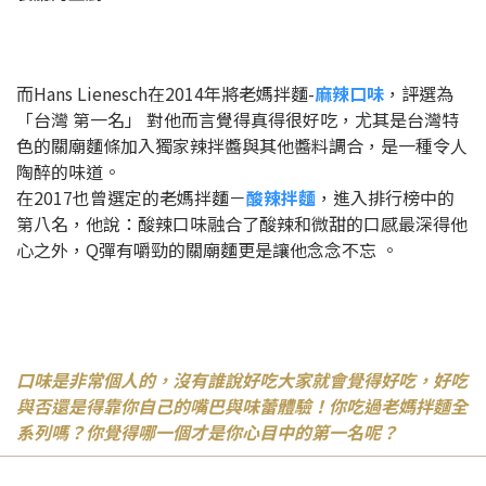
而Hans Lienesch在2014年將老媽拌麵-
麻辣口味
，評選為
「台灣 第一名」 對他而言覺得真得很好吃，尤其是台灣特
色的關廟麵條加入獨家辣拌醬與其他醬料調合，是一種令人
陶醉的味道。
在2017也曾選定的老媽拌麵－
酸辣拌麵
，
進入排行榜中的
第八名，他說：酸辣口味融合了酸辣和微甜的口感最深得他
心之外，Q彈有嚼勁的關廟麵更是讓他念念不忘 。
口味是非常個人的，沒有誰說好吃大家就會覺得好吃，好吃
與否還是得靠你自己的嘴巴與味蕾體驗！你吃過老媽拌麵全
系列嗎？你覺得哪一個才是你心目中的第一名呢？