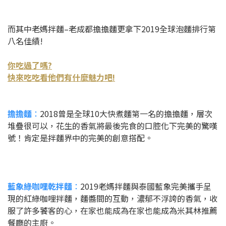
而其中老媽拌麵–老成都擔擔麵更拿下2019全球泡麵排行第
八名佳績!
你吃過了嗎?
快來吃吃看他們有什麼魅力吧!
擔擔麵
：
2018曾是全球10大快煮麵第一名的擔擔麵，層次
堆疊很可以，花生的香氣將最後完食的口腔化下完美的驚嘆
號！肯定是拌麵界中的完美的創意搭配。
藍象綠咖哩乾拌麵
：
2019老媽拌麵與泰國藍象完美攜手呈
現的紅綠咖哩拌麵，麵醬間的互動，濃郁不浮誇的香氣，收
服了許多饕客的心，在家也能成為在家也能成為米其林推薦
餐廳的主廚。