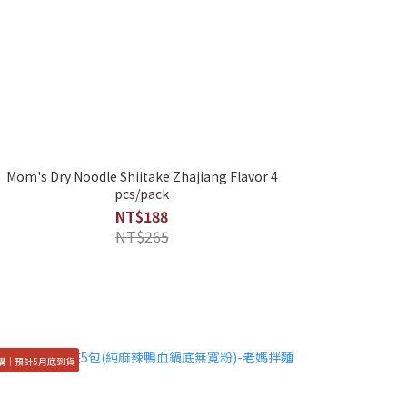
Mom's Dry Noodle Shiitake Zhajiang Flavor 4
pcs/pack
NT$188
NT$265
購｜預計5月底到貨