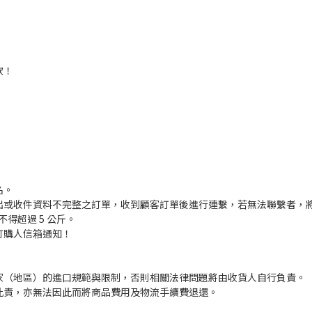
款！
名。
出或收件資料不完整之訂單，收到顧客訂單後進行連繫，若無法聯繫者，
得超過 5 公斤。
訂購人信箱通知！
家（地區）的進口規範與限制，否則相關法律問題將由收貨人自行負責。
此責，亦無法因此而將商品費用及物流手續費退還。