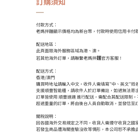
訂購須知
付款方式：
老媽拌麵顯示價格均為新台幣，付款時使用信用卡付
配送地區：
此頁面限海外服務區域為港、澳。
麵
若其他海外訂單，請聯繫老媽拌
官方客服！
配送方式：
香港/澳門
購買時地址請輸入中文，收件人需填寫"中、英文"姓
支援順豐智能櫃，請收件人於訂單備註，如遇無法寄
訂單皆使用 順豐速運 進行配送，需配合其配送限制，不
超過重量的訂單，將由後台人員自動取消，並發信至
關稅說明：
因各國海外交易規定之不同，收貨人需遵守收貨之國
若發生商品遭海關查驗沒收等情形，本公司恕不承擔