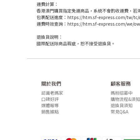
運費計算：
香港澳門購買指定免運商品，系統不會酌收運費，若
包裹配送進度：https://htm.sf-express.com/tw/tc/dy
運費時效查詢：https://htm.sf-express.com/we/ow/#
退換貨說明：
國際配送除商品瑕疵，恕不接受退換貨。
關於我們
顧客服務
認識老媽家
媽粉招募中
口碑好評
購物流程&須知
媒體報導
退換貨須知
銷售據點
常見Q&A