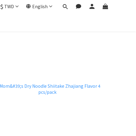
$
TWD
English