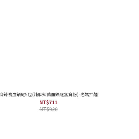
麻辣鴨血鍋底5包(純麻辣鴨血鍋底無寬粉)-老媽拌麵
NT$711
NT$920