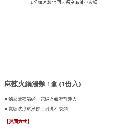
6分鐘客製化個人獨享麻辣小火鍋
麻辣火鍋湯麵 1盒 (1份入)
■ 獨家麻辣湯頭，花椒香氣濃郁迷人
■ 寬版波浪關廟麵，耐煮不易爛
【烹調方式】