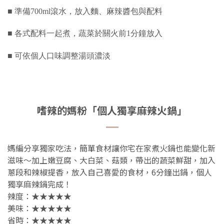
■ 準備700ml滾水，放入麵、麻辣醬包與配料
■ 各式配料一起煮，
蔬菜於關火前1分鐘放入
■ 可依個人口味調整湯頭濃淡
嗜辣的媽粉「個人獨享麻辣火鍋」
媽編分享獨家吃法，簡單食材讓你宅在家煮火鍋也能變化新
滋味～加上嫩豆腐、大白菜、菇類，帶出的蔬菜鮮甜，加入
蔥段和辣椒提香，放入自己喜愛的食材，6分鐘出鍋，個人
獨享麻辣鍋完成！
辣度：★★★★★
美味：★★★★★
省時：★★★★★