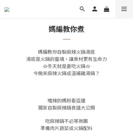
媽編教你煮
媽編教你自製麻辣火鍋湯底
湯底是火鍋的靈魂，讓食材更有生命力
🥘
冬天就是要吃火鍋🥘
今晚來麻辣火鍋或溫補雞湯鍋？
嗜辣的媽粉看這邊
獨家自製麻辣鍋食譜大公開
吃麻辣鍋不必等揪團
準備肉片蔬菜或火鍋配料