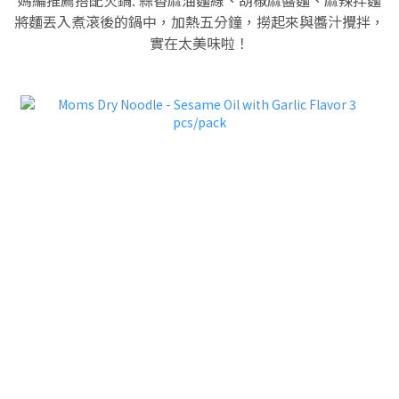
媽編推薦搭配火鍋: 蒜香麻油麵線、胡椒麻醬麵、麻辣拌麵
將麵丟入煮滾後的鍋中，加熱五分鐘，撈起來與醬汁攪拌，
實在太美味啦！