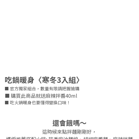
吃鍋暖身〈寒冬3入組〉
■ 官方獨家組合，數量有限請把握搶購
■ 購買此商品就送麻辣拌醬40ml
■ 吃火鍋暖身也要懂得變換口味！
還會餓嗎～
這時候來點拌麵剛剛好，