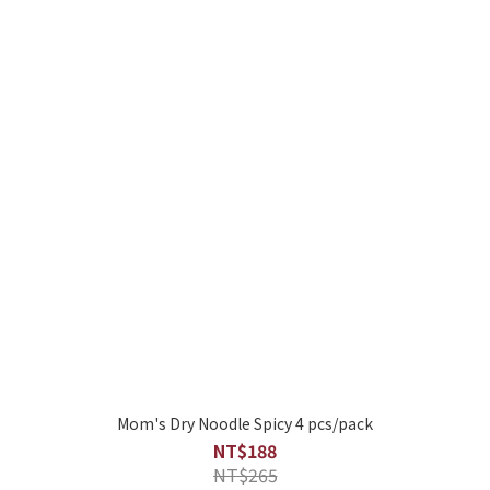
Mom's Dry Noodle Spicy 4 pcs/pack
NT$188
NT$265