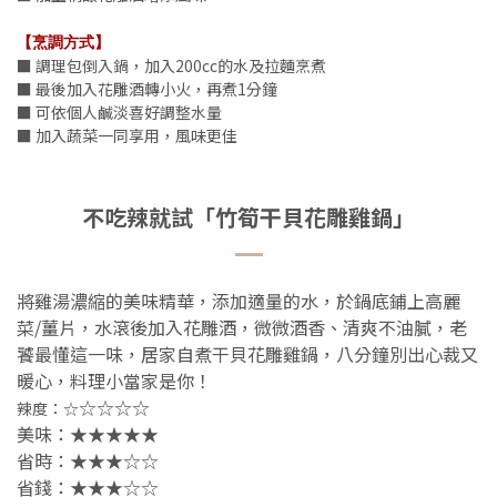
【烹調方式】
■ 調理包倒入鍋，加入200cc的水及拉麵烹煮
■ 最後加入花雕酒轉小火，再煮1分鐘
■ 可依個人鹹淡喜好調整水量
■ 加入蔬菜一同享用，風味更佳
不吃辣就試「竹筍干貝花雕雞鍋」
將雞湯濃縮的美味精華，添加適量的水，於鍋底鋪上高麗
菜/薑片，水滾後加入花雕酒，微微酒香、清爽不油膩，老
饕最懂這一味，居家自煮干貝花雕雞鍋，
八分鐘
別出心裁又
暖心，料理小當家是你！
☆☆☆☆
辣度：☆
美味：★★★★★
省時：★★★
☆
☆
省錢：★★★
☆
☆