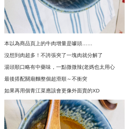
本以為商品頁上的牛肉增量是噱頭……
沒想到肉超多！不誇張夾了一塊肉就分解了
湯頭順口略有中藥味，一點微微辣(老媽也太用心
最後搭配關廟麵整個超滑順～不衝突
如果再用個青江菜應該會更像外面賣的XD