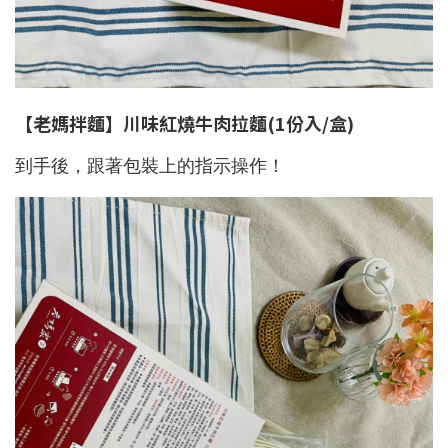
【老媽拌麵】川味紅燒牛肉拉麵
(1
份入
/
盒
)
到手後，跟著包裝上的指示操作！