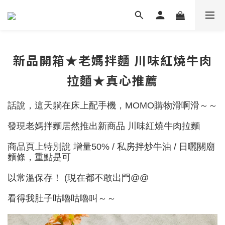
新品開箱★老媽拌麵 川味紅燒牛肉
拉麵★真心推薦
話說，這天躺在床上配手機，MOMO購物滑啊滑～～
發現老媽拌麵居然推出新商品 川味紅燒牛肉拉麵
商品頁上特別說 增量50% / 私房拌炒牛油 / 日曬關廟
麵條，重點是可
以常溫保存！ (現在都不敢出門@@
看得我肚子咕嚕咕嚕叫～～