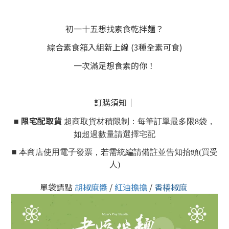
初一十五想找素食乾拌麵？
綜合素食箱入組新上線 (
3種全素可食)
一次滿足想食素的你！
訂購須知｜
限宅配取貨
■ 
 超商取貨材積限制：每筆訂單最多限8袋，
如超過數量請選擇宅配
■ 本商店使用電子發票，若需統編請備註並告知抬頭(買受
人)
單袋請點
胡椒麻醬
/
紅油擔擔
/
香椿椒麻