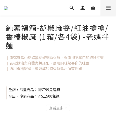
純素福箱-胡椒麻醬/紅油擔擔/
香椿椒麻 (1箱/各4袋) -老媽拌
麵
❙ 濃郁麻醬中點綴黑胡椒細緻香氣，香濃卻不膩口的絕妙平衡
❙ 花椒辣油與麻醬完美搭配，層層調味驚喜你的味蕾
❙ 選用香椿嫩葉，調製成獨特香氣醬汁清爽開胃
全店，常溫商品：滿$799免運費
全店，冷凍商品：滿$1,500免運
查看更多