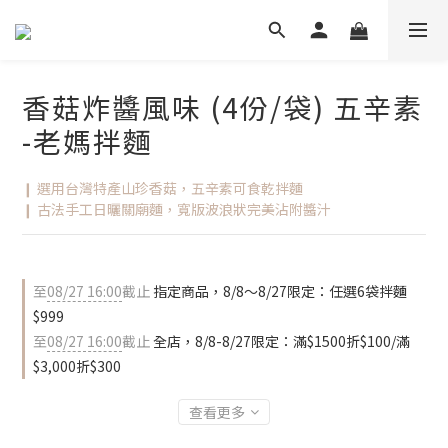
香菇炸醬風味 (4份/袋) 五辛素
-老媽拌麵
❙ 選用台灣特產山珍香菇，五辛素可食乾拌麵
❙ 古法手工日曬關廟麵，寬版波浪狀完美沾附醬汁
至
08/27 16:00
截止
指定商品，8/8～8/27限定：任選6袋拌麵
$999
至
08/27 16:00
截止
全店，8/8-8/27限定：滿$1500折$100/滿
$3,000折$300
查看更多