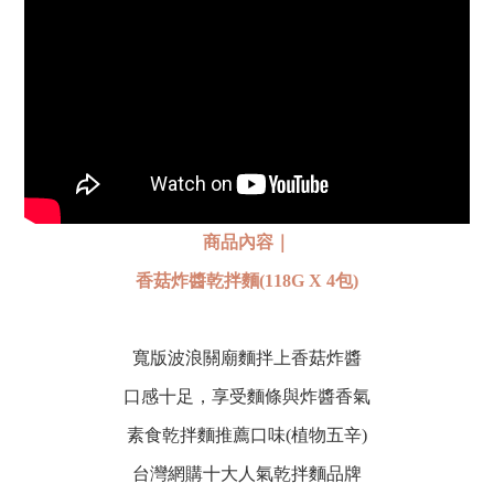
商品內容｜
香菇炸醬乾拌麵(118G X 4包)
寬版波浪關廟麵拌上香菇炸醬
口感十足，享受麵條與炸醬香氣
素食乾拌麵推薦口味(植物五辛)
台灣網購十大人氣乾拌麵品牌