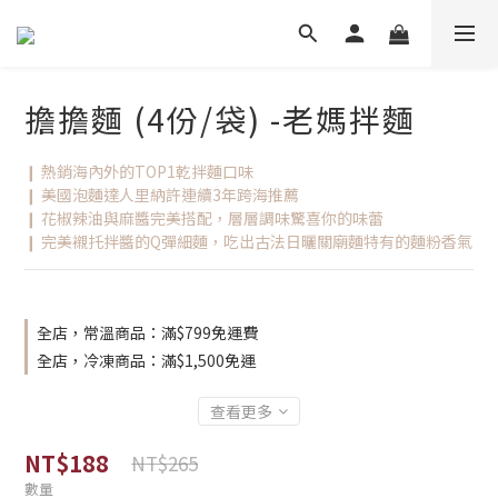
擔擔麵 (4份/袋) -老媽拌麵
❙ 熱銷海內外的TOP1乾拌麵口味
❙ 美國泡麵達人里納許連續3年跨海推薦
❙ 花椒辣油與麻醬完美搭配，層層調味驚喜你的味蕾
❙ 完美襯托拌醬的Q彈細麵，吃出古法日曬關廟麵特有的麵粉香氣
全店，常溫商品：滿$799免運費
全店，冷凍商品：滿$1,500免運
查看更多
NT$188
NT$265
數量