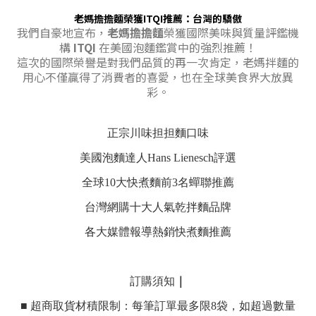
老媽擔擔麵榮獲ITQI推薦：台灣的驕傲
我們自豪地宣布，
老媽擔擔麵
榮獲國際美味與質量評鑑機
構
ITQI
在美國泡麵鑑賞中的強烈推薦！
這次的國際榮譽是對我們品質的再一次肯定，老媽拌麵的
用心不僅贏得了消費者的喜愛，也在全球美食界大放異
彩。
正宗川味担担麵口味
美國泡麵達人Hans Lienesch評選
全球10大快煮麵前3名蟬聯推薦
台灣網購十大人氣乾拌麵品牌
各大媒體報導熱銷快煮麵推薦
訂購須知
｜
■ 超商取貨材積限制：每筆訂單最多限8袋，如超過數量