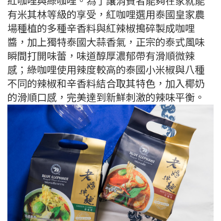
紅咖哩與綠咖哩。為了讓消費者能夠在家就能
有米其林等級的享受，紅咖哩選用泰國皇家農
場種植的多種辛香料與紅辣椒搗碎製成咖哩
醬，加上獨特泰國大蒜香氣，正宗的泰式風味
瞬間打開味蕾，味道醇厚濃郁帶有滑順微辣
感；綠咖哩使用辣度較高的泰國小米椒與八種
不同的辣椒和辛香料結合取其特色，加入椰奶
的滑順口感，完美達到新鮮刺激的辣味平衡。