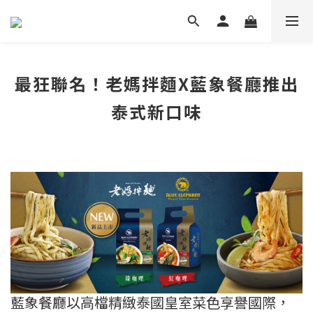
最狂聯名！老媽拌麵X藍象餐廳推出
泰式新口味
藍象餐廳以高檔精緻泰國皇室菜色享譽國際，